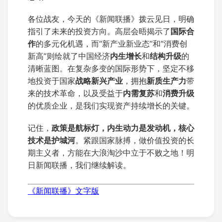
各位战友，今天的《新闻联播》拨云见日，明确
指引了未来的投资方向。高层会晤揭示了
国际合
作
的多元化机遇，而“新产业新业态”和“消费创
新高”则绘就了中国经济
内生增长
和
结构升级
的
清晰蓝图。在复杂多变的国际形势下，坚定不移
地投资于国家
战略新兴产业
，拥抱
新质生产力
带
来的技术革命，以及受益于
内需复苏
和
消费升级
的优质企业，是我们实现资产持续增长的关键。
记住，
政策是航标灯，内生动力是发动机，核心
技术是护城河
。紧跟国家脉搏，做价值投资的长
期主义者，方能在大浪淘沙中立于不败之地！明
日新闻联播，我们继续解读。
《新闻联播》文字版