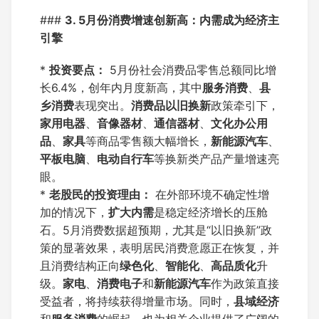
###
3. 5月份消费增速创新高：内需成为经济主
引擎
*
投资要点：
5月份社会消费品零售总额同比增
长6.4%，创年内月度新高，其中
服务消费
、
县
乡消费
表现突出。
消费品以旧换新
政策牵引下，
家用电器
、
音像器材
、
通信器材
、
文化办公用
品
、
家具
等商品零售额大幅增长，
新能源汽车
、
平板电脑
、
电动自行车
等换新类产品产量增速亮
眼。
*
老股民的投资理由：
在外部环境不确定性增
加的情况下，
扩大内需
是稳定经济增长的压舱
石。5月消费数据超预期，尤其是“以旧换新”政
策的显著效果，表明居民消费意愿正在恢复，并
且消费结构正向
绿色化
、
智能化
、
高品质化
升
级。
家电
、
消费电子
和
新能源汽车
作为政策直接
受益者，将持续获得增量市场。同时，
县域经济