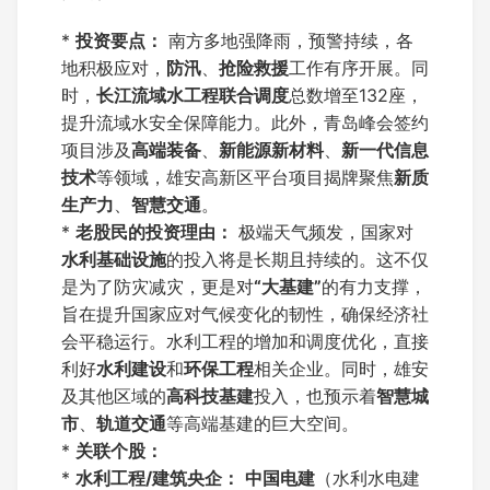
*
投资要点：
南方多地强降雨，预警持续，各
地积极应对，
防汛
、
抢险救援
工作有序开展。同
时，
长江流域水工程联合调度
总数增至132座，
提升流域水安全保障能力。此外，青岛峰会签约
项目涉及
高端装备
、
新能源新材料
、
新一代信息
技术
等领域，雄安高新区平台项目揭牌聚焦
新质
生产力
、
智慧交通
。
*
老股民的投资理由：
极端天气频发，国家对
水利基础设施
的投入将是长期且持续的。这不仅
是为了防灾减灾，更是对
“大基建”
的有力支撑，
旨在提升国家应对气候变化的韧性，确保经济社
会平稳运行。水利工程的增加和调度优化，直接
利好
水利建设
和
环保工程
相关企业。同时，雄安
及其他区域的
高科技基建
投入，也预示着
智慧城
市
、
轨道交通
等高端基建的巨大空间。
*
关联个股：
*
水利工程/建筑央企：
中国电建
（水利水电建