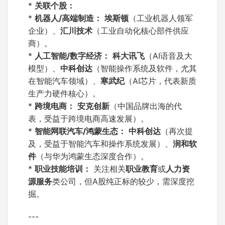
*
关联个股：
*
机器人/高端制造：
埃斯顿
（工业机器人领军
企业）、
汇川技术
（工业自动化核心部件供应
商）。
*
人工智能/数字经济：
科大讯飞
（AI语音及大
模型）、
中科创达
（智能操作系统及软件，尤其
在智能汽车领域）、
寒武纪
（AI芯片，代表新质
生产力硬件核心）。
*
跨境电商：
安克创新
（中国品牌出海的代
表，受益于跨境电商高速发展）。
*
智能网联汽车/鸿蒙生态：
中科创达
（再次提
及，受益于智能汽车和操作系统发展）、
润和软
件
（与华为鸿蒙生态深度合作）。
*
职业技能培训：
关注相关
职业教育
或
人力资
源服务
类公司，但A股纯正标的较少，需深度挖
掘。
---