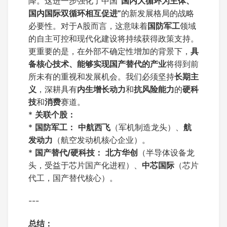
降。这进一步强化了中国
“国内大循环为主体、
国内国际双循环相互促进”
的新发展格局的战略
必要性。对于A股而言，这意味着
国防军工
领域
的自主可控和现代化建设将持续获得政策支持。
更重要的是，在外部不确定性增加的背景下，
具
备核心技术、能够实现国产替代的产业
将得到前
所未有的重视和发展机会。我们必须坚持
长期主
义
，深耕具有
内生增长动力
和
抗风险能力
的
硬科
技
和
消费
赛道。
*
关联个股：
*
国防军工：
中航西飞
（军机制造龙头）、
航
发动力
（航空发动机核心企业）。
*
国产替代/硬科技：
北方华创
（半导体设备龙
头，受益于芯片国产化进程）、
中芯国际
（芯片
代工，国产替代核心）。
---
总结：