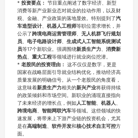
*
投资要点：
节目重点阐述了数字经济、新型
消费等新产业新业态对就业的拉动作用，以及财
税、金融、产业政策的落地显效。特别提到了
汽
车造型设计
、
机器人工程师
等职位需求增长，并
公示了
跨境电商运营管理师
、
无人机群飞行规划
员
、
电子电路设计师
、
生成式人工智能系统测试
员
等17个新职业。强调围绕
新质生产力
、
消费新
热点
、
重大工程
等领域进行就业岗位挖潜。
*
老股民的投资理由：
这不仅仅是数字，更是
国家在战略层面引导就业结构优化，推动经济高
质量发展的明确信号。从一个老股民的角度看，
这意味着
新质生产力
相关的
新兴产业
将获得持续
的政策倾斜和市场空间。新职业的涌现直接指向
了未来经济的增长点，例如
人工智能
、
机器人
、
跨境电商
、
智能网联汽车
等领域。这些领域的快
速发展，将带来上下游产业链的投资机会，尤其
是在
高端制造
、
软件开发
和
核心技术自主可控
方
面。