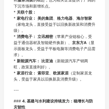
和
服务消费
的崛起，也为相关企业提供了广阔的
下沉市场和新增长点。
*
关联个股：
*
家电行业：
美的集团
、
格力电器
、
海尔智家
（家电龙头，直接受益于以旧换新政策和消费升
级）。
*
消费电子：
立讯精密
（苹果产业链核心，受
益于通信器材及智能硬件换新）、
京东方A
（显
示面板龙头，受益于平板电脑等消费电子产品需
求）。
*
新能源汽车：
比亚迪
（新能源汽车产销两
旺，政策直接利好）。
*
家居行业：
索菲亚
、
欧派家居
（定制家居龙
头，受益于家具以旧换新及消费升级）。
---
###
4. 基建与水利建设持续发力：稳增长与防
灾韧性