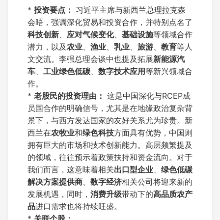
*
投资要点：
习近平主席与新西兰总理拉克森
会晤，强调深化贸易和投资合作，并特别点名了
科技创新
、
应对气候变化
、
基础设施
等领域合作
潜力，以及
农业
、
渔业
、
乳业
、
旅游
、
教育
等人
文交流。李强总理会谈中也提及拓展
新能源汽
车
、
工业绿色低碳
、
数字技术应用
等新兴领域合
作。
*
老股民的投资理由：
这是中国深化与RCEP成
员国合作的明确信号，尤其是在地缘政治复杂背
景下，与西方发达国家的友好关系尤为珍贵。新
西兰在
农牧业
和
绿色科技
方面具有优势，中国则
拥有巨大的市场和技术创新能力。高层频繁提及
的领域，往往预示着政策扶持和资金流向。对于
我们而言，这意味着相关
出口型企业
、
绿色低碳
解决方案提供商
、
数字经济
相关公司将迎来新的
发展机遇，同时，
消费升级
带动下的
高品质农产
品
进口需求也将持续旺盛。
*
关联个股：