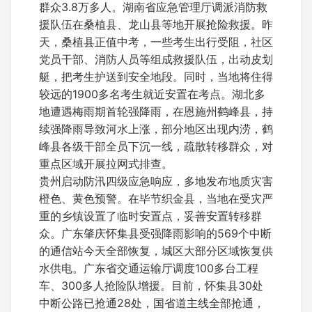
群众3.8万多人。湖南省应急管理厅调派消防救
援队伍在桑植县、龙山县等地开展抢险救援。昨
天，桑植县正值中考，一些考生出行受阻，社区
党员干部、消防人员等组成救援队伍，出动皮划
艇，把考生护送到安全地段。同时，当地将住得
较远的1900多名考生就近安置在考点。湖北多
地遭遇梅雨期首轮强降雨，在恩施州鹤峰县，持
续强降雨导致河水上涨，部分地区出现内涝，鹤
峰县各级干部全员下沉一线，疏散转移群众，对
重点区域开展拉网式排查。
贵州启动防汛四级应急响应，多地发布地质灾害
橙色、黄色预警。在毕节织金县，当地在受灾严
重的乡镇设置了临时安置点，妥善安置转移群
众。广东肇庆怀集县受强降雨影响的569个中断
的通信站今天全部恢复，城区大部分区域恢复供
水供电。广东省交通运输厅调度100多台工程
车、300多人抢险队增援。目前，怀集县30处
中断公路已抢通28处，国省道主线全部抢通，