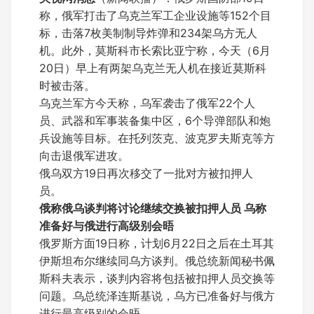
称，俄军打击了乌克兰军工企业设施等152个目
标，击落7枚美制制导炸弹和234架乌方无人
机。此外，莫斯科市长索比亚宁称，今天（6月
20日）早上有两架乌克兰无人机在接近莫斯科
时被击落。
乌克兰军方今天称，乌军袭击了俄军22个人
员、武器和军事装备集中区，6个导弹部队和炮
兵设施等目标。在托列茨克、波克罗夫斯克等方
向击退俄军进攻。
俄乌双方19日再次移交了一批对方被扣押人
员。
俄称俄乌谈判将讨论继续交换被扣押人员 乌称
准备好与俄进行高级别会晤
俄罗斯方面19日称，计划6月22日之后在土耳其
伊斯坦布尔继续同乌方谈判。俄总统新闻秘书佩
斯科夫表示，谈判内容将包括被扣押人员交换等
问题。乌总统泽连斯基说，乌方已准备好与俄方
进行最高级别的会晤。