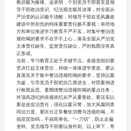
教训极为惨痛。这表明，个别党员干部甚至是领
导干部政治意识、纪法观念极其淡薄，对全面从
严治党的认识极不清醒，对领导干部在党风廉政
建设中所担负的特殊重要责任极不重视；有些地
方和单位推进学习教育不严不实，对集中整治违
规吃喝的要求不在乎不上心，落实全面从严治党
主体责任缺失、监督责任缺位，严的氛围没有真
正形成。
当前，学习教育正处于关键节点。各级党组织要
坚决扛起主体责任，持续一体推进学查改。要认
真落实关于集中整治违规吃喝的要求，坚持以案
为鉴，引导党员干部把自己摆进去，对照案例进
行检视反思。要围绕整治违规吃喝的重点任务，
对顶风违纪的依规依纪从严从重查处。要压实以
案促改促治责任，强化以案示警，加大风腐同查
同治力度。要区分正常餐饮消费与违规吃喝，不
搞层层加码，不搞简单化、“一刀切”，防止走偏
变样。党员领导干部要以身作则、以上率下，带