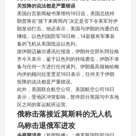
关投降的说法都是严重错误
美国白宫新闻秘书莱维特19日说，美国总统特
朗普将在“接下来两周内”决定是否下令美军对伊
朗发动打击。他还表示，美国与伊朗的沟通仍在
继续。以色列国防军19日称，14架载有军事装
备的飞机从美国抵达以色列。
据伊朗迈赫尔通讯社报道，伊朗外交部长阿拉格
齐今天表示，鉴于以色列的持续袭击，伊朗不准
备与任何一方进行任何谈判。伊朗最高领袖哈梅
内伊的顾问拉里贾尼19日表示，任何关于伊朗
投降的说法都是严重错误。
此外，美国联合航空公司、美国航空公司19日
表示，受地区冲突影响，暂停部分美国与中东地
区之间的客运航班运营。
俄称击落接近莫斯科的无人机
乌称击退俄军进攻
央视网消息
（新闻联播）：俄罗斯国防部19日