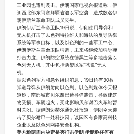
工业园也遭到袭击。伊朗国家电视台报道称，伊
朗西北部东阿塞拜疆省遭以军空袭，造成数名伊
朗伊斯兰革命卫队成员丧生。
伊朗伊斯兰革命卫队19日说，伊朗使用导弹和
无人机打击了以色列特拉维夫和海法的反导防御
系统等军事目标，以及以色列的一些军工中心。
伊朗伊斯兰革命卫队强调，未来将继续加强导弹
打击力度。伊朗防空系统在德黑兰等多地击落以
色列无人机，其中包括两架以军“苍鹭”无人
机。
据以色列军方和急救组织消息，19日约有30枚
弹道导弹从伊朗射向以色列。以色列媒体今天报
道称，南部城市贝尔谢巴遭导弹袭击，导致建筑
物受损、车辆起火，受此影响贝尔谢巴火车站暂
时关闭。据伊朗迈赫尔通讯社报道，伊朗今天袭
击了贝尔谢巴一处科技园，该园区有多家高科技
企业以及以色列网络安全机构。
美方称两周内决定是否打击伊朗 伊朗称任何有