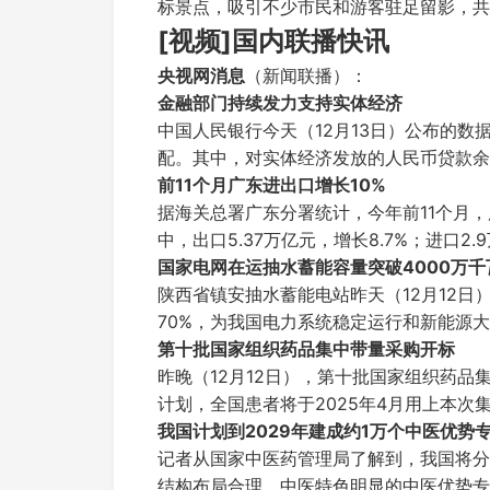
标景点，吸引不少市民和游客驻足留影，共
[视频]国内联播快讯
央视网消息
（新闻联播）：
金融部门持续发力支持实体经济
中国人民银行今天（12月13日）公布的数据
配。其中，对实体经济发放的人民币贷款余额
前11个月广东进出口增长10%
据海关总署广东分署统计，今年前11个月，广
中，出口5.37万亿元，增长8.7%；进口2.
国家电网在运抽水蓄能容量突破4000万千
陕西省镇安抽水蓄能电站昨天（12月12日
70%，为我国电力系统稳定运行和新能源
第十批国家组织药品集中带量采购开标
昨晚（12月12日），第十批国家组织药
计划，全国患者将于2025年4月用上本次
我国计划到2029年建成约1万个中医优势
记者从国家中医药管理局了解到，我国将分
结构布局合理、中医特色明显的中医优势专