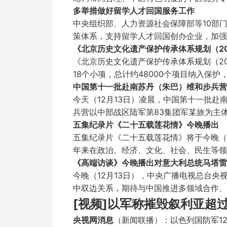
多举措做好留学人才回国服务工作
中央组织部、人力资源社会保障部等10部
策体系，支持留学人才回国创办企业，加强
《北京历史文化遗产保护传承体系规划（20
《北京历史文化遗产保护传承体系规划（20
18个小项，总计约48000个项目纳入保
中国第十一批赴南苏丹（朱巴）维和步兵营
今天（12月13日）凌晨，中国第十一批赴
兵营以中部战区陆军第83集团军某旅为主
五集纪录片《二十五载莲花情》今晚播出
五集纪录片《二十五载莲花情》将于今晚（
年来在政治、经济、文化、社会、民生等领
《高端访谈》今晚播出对意大利总统马塔雷
今晚（12月13日），中央广播电视总台
中双边关系，期待与中国推进多领域合作、
[视频]以军称摧毁叙利亚超
央视网消息
（新闻联播）：以色列国防军1