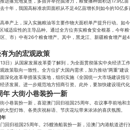
推进撂荒地复垦，多措并举挖掘潜力，粮食播种面积达17.9亿
去十年，我国高标准农田面积从不足4亿亩增长到如今的10亿多
高单产上，深入实施粮油等主要作物大面积单产提升行动。如今
区域适应性的主导品种。通过全方位夯实粮食安全根基，今年粮食单产
（区、市）中有26个粮食增产。其中，黑龙江、新疆粮食增产超
极有为的宏观政策
月13日）从国家发展改革委了解到，为全面贯彻落实中央经济工
观政策取向一致性。全方位扩大国内需求，加力推动“两重”建设
面深化改革举措落实落地，组织实施《全国统一大市场建设指引
经济发展。进一步规范地方招商引资。此外，要加快建设现代化
周年 大街小巷装扮一新
街小巷装扮一新，喜迎澳门回归祖国25周年。在议事亭前地和
主题的大型灯饰、各类庆祝标语、节庆花坛带来浓浓的喜庆氛围。
周年
澳门回归祖国25周年。25艘渔船装扮一新，沿澳门内港航道进