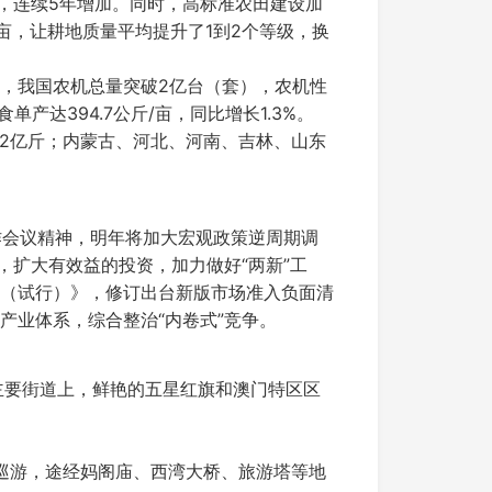
亩，连续5年增加。同时，高标准农田建设加
亩，让耕地质量平均提升了1到2个等级，换
，我国农机总量突破2亿台（套），农机性
达394.7公斤/亩，同比增长1.3%。
42亿斤；内蒙古、河北、河南、吉林、山东
作会议精神，明年将加大宏观政策逆周期调
，扩大有效益的投资，加力做好“两新”工
（试行）》，修订出台新版市场准入负面清
产业体系，综合整治“内卷式”竞争。
主要街道上，鲜艳的五星红旗和澳门特区区
行巡游，途经妈阁庙、西湾大桥、旅游塔等地