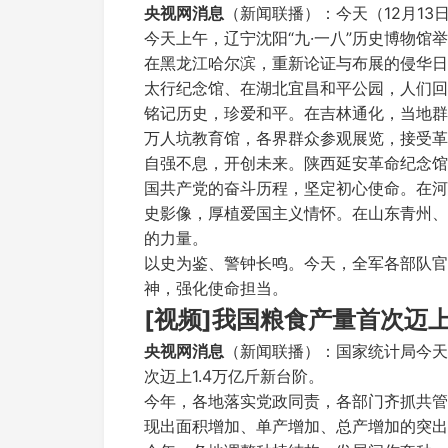
央视网消息
（新闻联播）：今天（12月1
今天上午，辽宁沈阳“九·一八”历史博物馆
在黑龙江哈尔滨，重新论证与布展的侵华日
太行纪念馆、在湖北宜昌和平公园，人们回
铭记历史，珍爱和平。在吉林通化，当地群
万人坑教育馆，各界群众参观展览，接受革
自强不息，开创未来。陕西延安革命纪念馆
国共产党的奋斗历程，坚定初心使命。在河
史影像，厚植爱国主义情怀。在山东青州、
的力量。
以史为鉴、警钟长鸣。今天，全军各部队官
神，强化使命担当。
[视频]我国粮食产量首次迈上
央视网消息
（新闻联播）：国家统计局今天（
次迈上1.4万亿斤新台阶。
今年，各地落实党政同责，各部门齐抓共管
现出面积增加、单产增加、总产增加的突出