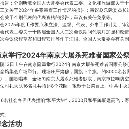
报告；分别听取全国人大常委会代表工委、文化和旅游部关于十
工委关于2024年备案审查工作情况的报告；审议赵乐际委员长
会关于个别代表的代表资格的报告；审议有关任免案等。
会2025年度工作要点和立法、监督、代表、外事工作计划，审议
会代表工委关于十四届全国人大二次会议期间代表对加强和改进
次会议议程草案和日程安排等作了汇报。全国人大常委会有关副
南京举行2024年南京大屠杀死难者国家公
院13日上午在南京隆重举行2024年南京大屠杀死难者国家公祭
念馆集会广场举行。现场庄严肃穆，国旗下半旗。约8000名各
》。国歌唱毕，全场向南京大屠杀死难者默哀，南京市拉响防空
仗司礼大队16名礼兵抬起8个花圈，敬献于公祭台上。中共中
6名社会各界代表撞响“和平大钟”，3000只和平鸽展翅高飞
式。
悼念活动