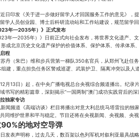
门近日印发《关于进一步做好留学人才回国服务工作的意见》，
留学人员创业园、博士后科研流动站和工作站建设，规范留学回
23年—2035年）》正式发布
23年—2035年）》日前正式向社会发布，将世界文化遗产、
护，形成北京历史文化遗产保护的价值体系、保护体系、传承体系
启程
南苏丹（朱巴）维和步兵营第一梯队350名官兵，从郑州飞赴任
体组建，重点担负任务区警戒巡逻、武装护卫、隔离冲突以及人
12月13日）起，在中央广播电视总台央视综合频道播出。纪录
域书写的精彩篇章，深刻揭示“一国两制”澳门成功实践背后的深
拉独家专访
央视新闻频道《高端访谈》栏目将播出对意大利总统马塔雷拉的独
共同维护世界和平与稳定。节目还将在央视新闻、央视频、央视
过90%的地对空导弹
2日发表声明称，过去几天，数百架以色列军机对叙利亚最具战略