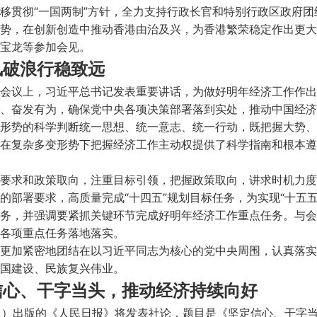
移贯彻“一国两制”方针，全力支持行政长官和特别行政区政府
势，在创新创造中推动香港由治及兴，为香港繁荣稳定作出更大
宝龙等参加会见。
风破浪行稳致远
会议上，习近平总书记发表重要讲话，为做好明年经济工作作出
、奋发有为，确保党中央各项决策部署落到实处，推动中国经济
形势的科学判断统一思想、统一意志、统一行动，既把握大势、
在复杂多变形势下把握经济工作主动权提供了科学指南和根本遵
要求和政策取向，注重目标引领，把握政策取向，讲求时机力度
的部署要求，高质量完成“十四五”规划目标任务，为实现“十五五
务，并强调要紧抓关键环节完成好明年经济工作重点任务。与会
各项重点任务落地落实。
更加紧密地团结在以习近平同志为核心的党中央周围，认真落实
国建设、民族复兴伟业。
信心、干字当头，推动经济持续向好
4日）出版的《人民日报》将发表社论，题目是《坚定信心、干字