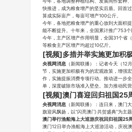
今年，各地调整种植结构、发展间作套种、
快推进，成为粮食增产的坚实后盾。回首过
算成实际亩产，每亩可增产100公斤。
今年，各地把粮食增产的重心放到大面积提
能不断提升。十年来，全国累计推广753个
今年，主产区增产作用明显，全国31个省
等粮食主产区增产均超过10亿斤。
[视频]多措并举实施更加积
央视网消息
（新闻联播）：记者今天（12
节，实施更加积极有为的宏观政策，增强宏
作，实施提振消费专项行动。推动进一步全
单，深度破除市场准入壁垒。加力推动民营
[视频]澳门喜迎回归祖国25
央视网消息
（新闻联播）：连日来，澳门大
旗迎风飘扬，以“闪亮澳门·共贺盛典”为
澳门举行渔船海上大巡游庆祝回归祖国25
澳门12日举办渔船海上大巡游活动，庆祝