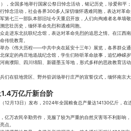
3日），全国多地举行国家公祭日悼念活动，铭记历史，珍爱和平
举行悼念活动，社会各界300多人深切缅怀遇难同胞，表达对革
军第七三一部队本部旧址今天重启开放，人们向殉难者名单墙敬
溯悲壮历史，缅怀革命先烈和遇难同胞。
众走进东北抗联纪念馆，表达对革命先烈的追思之情。在江西南
命传统教育。
举办《伟大历程——中共中央在延安十三年》展览，各界群众通
北保定的冉庄地道战纪念馆，学生们聆听革命故事，追忆峥嵘岁
河南濮阳、四川绵阳、新疆墨玉等地，形式多样的思政教育活动
兵们在驻地营区、野外驻训场举行庄严的宣誓仪式，缅怀南京大
1.4万亿斤新台阶
12月13日）发布，2024年全国粮食总产量达14130亿斤，在
，亿万农民辛勤劳作，克服了较为严重的自然灾害等不利影响，
亮点。